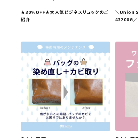
★30%OFF★大人気ビジネスリュックのご
＼Union
紹介
43200G／