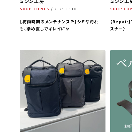
ミシン工房
ミシン工
SHOP TOPICS
2026.07.10
SHOP TOP
【梅雨時期のメンテナンス☂️】シミや汚れ
【Repai
も、染め直しでキレイに✨
スナー〉