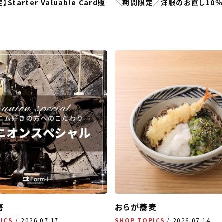
】Starter Valuable Card販
＼期間限定／洋服のお直し10％O
房
おらが蕎麦
ICS
2026.07.17
SHOP TOPICS
2026.07.14