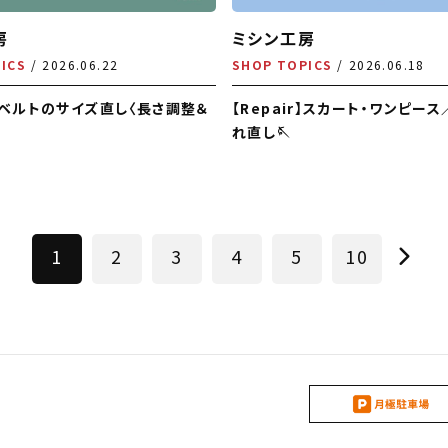
房
ミシン工房
ICS
2026.06.22
SHOP TOPICS
2026.06.18
r】ベルトのサイズ直し〈長さ調整＆
【Repair】スカート・ワンピー
れ直し🪡
1
2
3
4
5
10