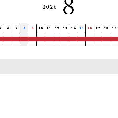
8
2026
5
6
7
8
9
10
11
12
13
14
15
16
17
18
19
0
0
0
0
0
0
0
0
0
0
0
0
0
0