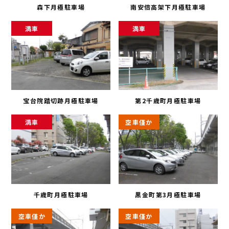
森下月極駐車場
南安倍高架下月極駐車場
満車
満車
宝台院踏切跡月極駐車場
第2千歳町月極駐車場
満車
空車僅か
千歳町月極駐車場
黒金町第3月極駐車場
空車僅か
空車僅か