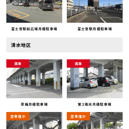
富士宮駅前広場月極駐車場
富士宮駅月極駐車場
清水地区
満車
満車
草薙月極駐車場
第２南光月極駐車場
空車僅か
空車僅か