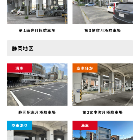
第１南光月極駐車場
第３笛吹月極駐車場
静岡地区
満車
空車僅か
静岡駅東月極駐車場
第2宮本町月極駐車場
空車あり
満車