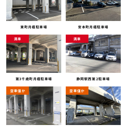
東町月極駐車場
宮本町月極駐車場
満車
満車
第3千歳町月極駐車場
静岡駅西第２駐車場
空車僅か
空車僅か