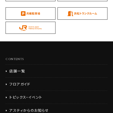
居酒屋・バー(20)
ファーストフード(5)
カフェ(10)
スイーツ(9)
食品販売・弁当(14)
お土産(7)
ファッション(4)
服飾雑貨(7)
コスメ・スキンケア(3)
日用雑貨(6)
サービス(10)
コンビニ(4)
ATM・両替(1)
CONTENTS
利用シーン・サービスから選ぶ（複数選択可）
店舗一覧
朝9時前から営業(12)
お酒が飲める(40)
宴会・団体対応(12)
個室(3)
フロアガイド
カウンター席有(33)
テイクアウト(26)
トピックス・イベント
フリーWiFi(6)
お客様用コンセント完備(7)
ギフトラッピング(12)
雨具取扱(7)
アスティからのお知らせ