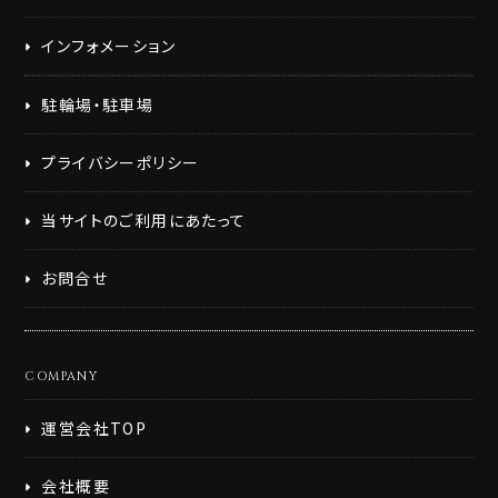
旅行・出張時に便利(15)
静岡土産(7)
静岡グルメ(20)
インフォメーション
駐輪場・駐車場
検索
クリア
プライバシーポリシー
当サイトのご利用にあたって
お問合せ
COMPANY
運営会社TOP
会社概要