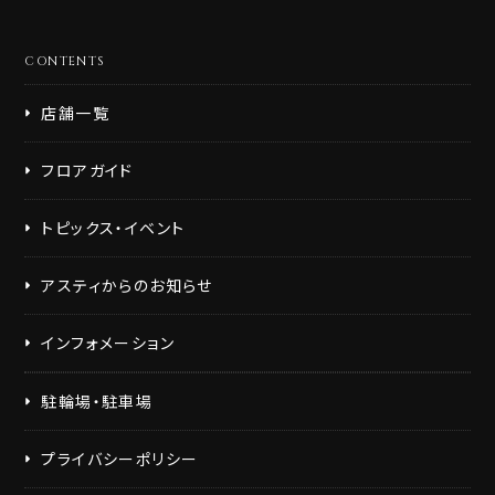
ATM・両替(1)
CONTENTS
利用シーン・サービスから選ぶ（複数選択可）
店舗一覧
朝9時前から営業(12)
お酒が飲める(40)
宴会・団体対応(12)
個室(3)
フロアガイド
カウンター席有(33)
テイクアウト(26)
トピックス・イベント
フリーWiFi(6)
お客様用コンセント完備(7)
ギフトラッピング(12)
雨具取扱(7)
アスティからのお知らせ
旅行・出張時に便利(15)
静岡土産(7)
静岡グルメ(20)
インフォメーション
駐輪場・駐車場
検索
クリア
プライバシーポリシー