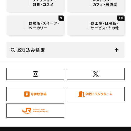
雑貨・コスメ
カフェ・居酒屋
9
18
食物販・スイーツ・
お土産・日用品・
ベーカリー
サービス・その他
絞り込み検索
店舗カテゴリから選ぶ（複数選択可）
和食(23)
洋食(7)
中華・エスニック(7)
居酒屋・バー(20)
ファーストフード(5)
カフェ(10)
スイーツ(9)
食品販売・弁当(14)
お土産(7)
ファッション(4)
服飾雑貨(7)
コスメ・スキンケア(3)
日用雑貨(6)
サービス(10)
コンビニ(4)