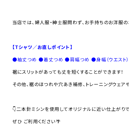
当店では、婦人服・紳士服問わず、お手持ちのお洋服の
【Tシャツ／お直しポイント】
●袖丈つめ ●着丈つめ ●肩幅つめ ●身幅（ウエスト）
裾にスリットがあっても丈を短くすることができます！
その他、裾のほつれや穴あき補修、トレーニングウェア
👇二本針ミシンを使用してオリジナルに近い仕上がり
ぜひ ご利用ください🌴