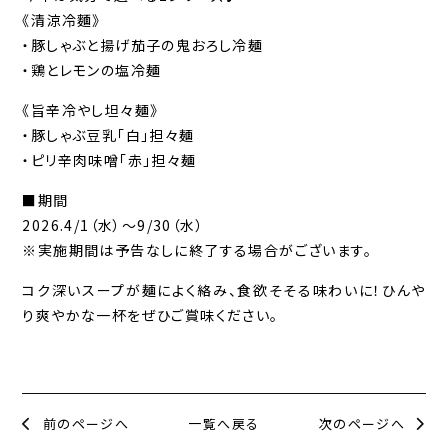
《清涼冷麵》
・豚しゃぶと揚げ茄子の鬼おろし冷麺
・鶏とレモンの塩冷麺
《旨辛冷やし坦々麺》
・豚しゃぶ豆乳「白」担々麺
・ピリ辛肉味噌「赤」担々麺
■期間
2026.4/1（水）～9/30（水）
※実施期間は予告なしに終了する場合がございます。
コク深いスープが麺によく絡み、食欲そそる味わいに！ひんや
り爽やかな一杯をぜひご賞味ください。
前のページへ
一覧へ戻る
次のページへ