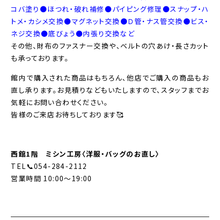
コバ塗り●ほつれ・破れ補修●パイピング修理●スナップ・ハ
トメ・カシメ交換●マグネット交換●Ｄ管・ナス管交換●ビス・
ネジ交換●底びょう●内張り交換など
その他、財布のファスナー交換や、ベルトの穴あけ・長さカット
も承っております。
館内で購入された商品はもちろん、他店でご購入の商品もお
直し承ります。お見積りなどもいたしますので、スタッフまでお
気軽にお問い合わせください。
皆様のご来店お待ちしております🥰
西館1階 ミシン工房〈洋服・バッグのお直し〉
TEL📞054-284-2112
営業時間 10:00～19:00