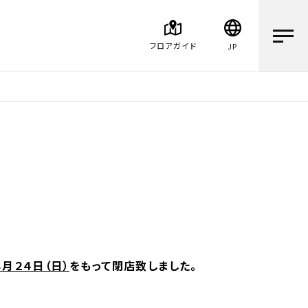
フロアガイド
JP
月２４日（日）
をもって
閉店致しました。